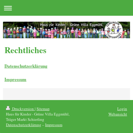
Rechtliches
Datenschutzerklärung
Impressum
Druckversion
|
Sitemap
Login
Haus für Kinder - Grüne Villa Eggmühl,
Webansicht
Träger Markt Schierling
Datenschutzerklärung
–
Impressum